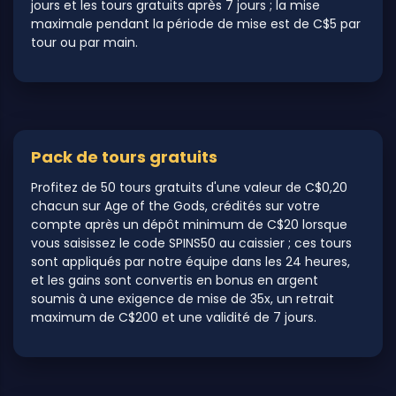
jours et les tours gratuits après 7 jours ; la mise
maximale pendant la période de mise est de C$5 par
tour ou par main.
Pack de tours gratuits
Profitez de 50 tours gratuits d'une valeur de C$0,20
chacun sur Age of the Gods, crédités sur votre
compte après un dépôt minimum de C$20 lorsque
vous saisissez le code SPINS50 au caissier ; ces tours
sont appliqués par notre équipe dans les 24 heures,
et les gains sont convertis en bonus en argent
soumis à une exigence de mise de 35x, un retrait
maximum de C$200 et une validité de 7 jours.