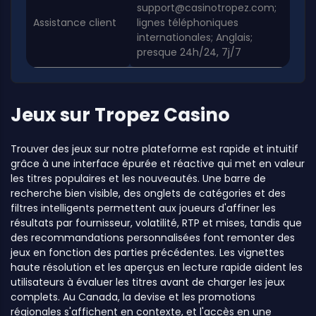
support@casinotropez.com
;
Assistance client
lignes téléphoniques
internationales; Anglais;
presque 24h/24, 7j/7
Jeux sur Tropez Casino
Trouver des jeux sur notre plateforme est rapide et intuitif
grâce à une interface épurée et réactive qui met en valeur
les titres populaires et les nouveautés. Une barre de
recherche bien visible, des onglets de catégories et des
filtres intelligents permettent aux joueurs d'affiner les
résultats par fournisseur, volatilité, RTP et mises, tandis que
des recommandations personnalisées font remonter des
jeux en fonction des parties précédentes. Les vignettes
haute résolution et les aperçus en lecture rapide aident les
utilisateurs à évaluer les titres avant de charger les jeux
complets. Au Canada, la devise et les promotions
régionales s'affichent en contexte, et l'accès en une