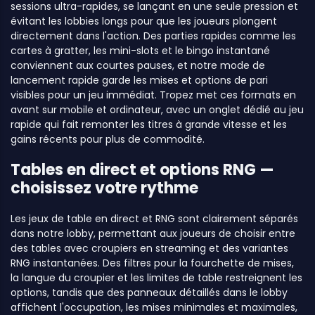
sessions ultra-rapides, se lançant en une seule pression et
évitant les lobbies longs pour que les joueurs plongent
directement dans l'action. Des parties rapides comme les
cartes à gratter, les mini-slots et le bingo instantané
conviennent aux courtes pauses, et notre mode de
lancement rapide garde les mises et options de pari
visibles pour un jeu immédiat. Tropez met ces formats en
avant sur mobile et ordinateur, avec un onglet dédié au jeu
rapide qui fait remonter les titres à grande vitesse et les
gains récents pour plus de commodité.
Tables en direct et options RNG —
choisissez votre rythme
Les jeux de table en direct et RNG sont clairement séparés
dans notre lobby, permettant aux joueurs de choisir entre
des tables avec croupiers en streaming et des variantes
RNG instantanées. Des filtres pour la fourchette de mises,
la langue du croupier et les limites de table restreignent les
options, tandis que des panneaux détaillés dans le lobby
affichent l'occupation, les mises minimales et maximales,