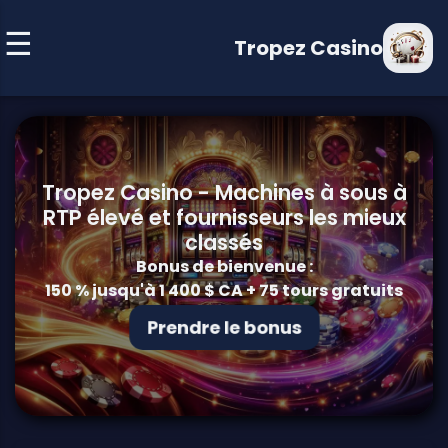
Tropez Casino
Tropez Casino - Machines à sous à
RTP élevé et fournisseurs les mieux
classés
Bonus de bienvenue :
150 % jusqu'à 1 400 $ CA + 75 tours gratuits
Prendre le bonus