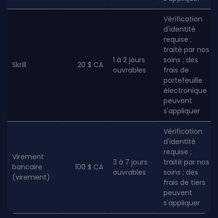
Vérification
d'identité
requise ;
traité par nos
1 à 2 jours
soins ; des
Skrill
20 $ CA
ouvrables
frais de
portefeuille
électronique
peuvent
s'appliquer
Vérification
d'identité
requise ;
Virement
3 à 7 jours
traité par nos
bancaire
100 $ CA
ouvrables
soins ; des
(virement)
frais de tiers
peuvent
s'appliquer