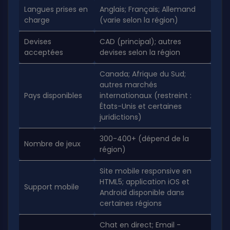
Langues prises en
Anglais; Français; Allemand
charge
(varie selon la région)
Devises
CAD (principal); autres
acceptées
devises selon la région
Canada; Afrique du Sud;
autres marchés
Pays disponibles
internationaux (restreint :
États-Unis et certaines
juridictions)
300-400+ (dépend de la
Nombre de jeux
région)
Site mobile responsive en
HTML5; application iOS et
Support mobile
Android disponible dans
certaines régions
Chat en direct; Email -