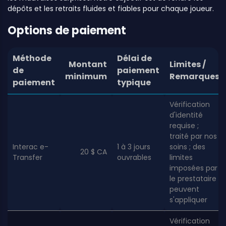
dépôts et les retraits fluides et fiables pour chaque joueur.
Options de paiement
Méthode
Délai de
Montant
Limites /
de
paiement
minimum
Remarques
paiement
typique
Vérification
d'identité
requise ;
traité par nos
Interac e-
1 à 3 jours
soins ; des
20 $ CA
Transfer
ouvrables
limites
imposées par
le prestataire
peuvent
s'appliquer
Vérification