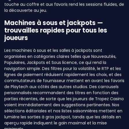
touche au coffre et aux favoris rend les sessions fluides, de
la découverte au jeu.
Machines à sous et jackpots —
trouvailles rapides pour tous les
joueurs
Les machines à sous et les salles à jackpots sont
organisées en catégories claires telles que Nouveautés,
Populaires, Jackpots et Sous licence, ce qui rend la
navigation simple. Des filtres pour la volatilité, le RTP et les
lignes de paiement réduisent rapidement les choix, et des
commutateurs de fournisseur mettent en avant les favoris
de Playtech aux côtés des autres studios. Des carrousels
personnalisés recommandent des titres en fonction des
parties récentes, de sorte que les joueurs de Tropez Casino
voient immédiatement des suggestions pertinentes. Nos
sélections éditoriales et nos listes saisonnières mettent en
lumière les sorties à gros jackpot, tandis que les détails en
aperçu rapide indiquent le gain maximal et la mise
minimale.