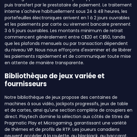
puis transfert par le prestataire de paiement. Le traitement
interne s'achève habituellement sous 24 à 48 heures, les
portefeuilles électroniques arrivent en 1 à 2 jours ouvrables
et les paiements par carte ou virement bancaire prennent
3 à 5 jours ouvrables. Les montants minimum de retrait
commencent généralement entre C$20 et C$50, tandis
que les plafonds mensuels ou par transaction dépendent
du niveau VIP. Nous nous efforçons d'examiner et de libérer
les paiements rapidement et de communiquer toute mise
en attente de manière transparente.
Bibliothèque de jeux variée et
fournisseurs
Notre bibliothèque de jeux propose des centaines de
machines à sous vidéo, jackpots progressifs, jeux de table
et de cartes, ainsi qu'une section complète de croupiers en
direct. Playtech domine la sélection aux côtés de titres de
Pragmatic Play et Microgaming, garantissant une variété
de thèmes et de profils de RTP. Les joueurs canadiens
peuvent accéder à la roulette, au blackjack, au baccarat,