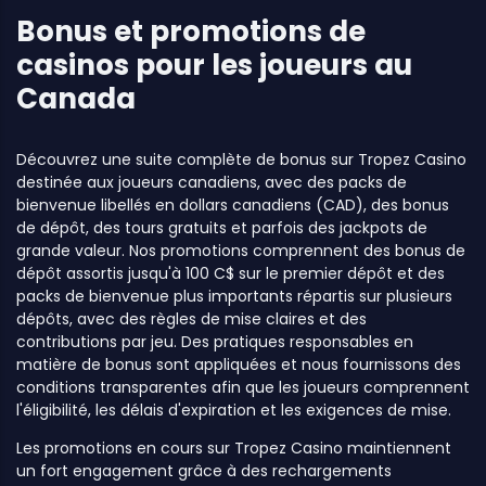
Bonus et promotions de
casinos pour les joueurs au
Canada
Découvrez une suite complète de bonus sur Tropez Casino
destinée aux joueurs canadiens, avec des packs de
bienvenue libellés en dollars canadiens (CAD), des bonus
de dépôt, des tours gratuits et parfois des jackpots de
grande valeur. Nos promotions comprennent des bonus de
dépôt assortis jusqu'à 100 C$ sur le premier dépôt et des
packs de bienvenue plus importants répartis sur plusieurs
dépôts, avec des règles de mise claires et des
contributions par jeu. Des pratiques responsables en
matière de bonus sont appliquées et nous fournissons des
conditions transparentes afin que les joueurs comprennent
l'éligibilité, les délais d'expiration et les exigences de mise.
Les promotions en cours sur Tropez Casino maintiennent
un fort engagement grâce à des rechargements