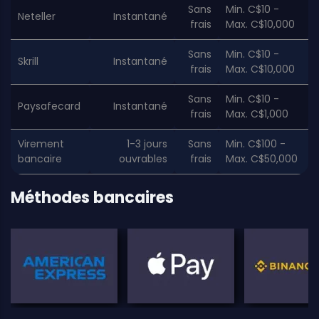
Sans
Min. C$10 -
Neteller
Instantané
frais
Max. C$10,000
Sans
Min. C$10 -
Skrill
Instantané
frais
Max. C$10,000
Sans
Min. C$10 -
Paysafecard
Instantané
frais
Max. C$1,000
Virement
1-3 jours
Sans
Min. C$100 -
bancaire
ouvrables
frais
Max. C$50,000
Méthodes bancaires