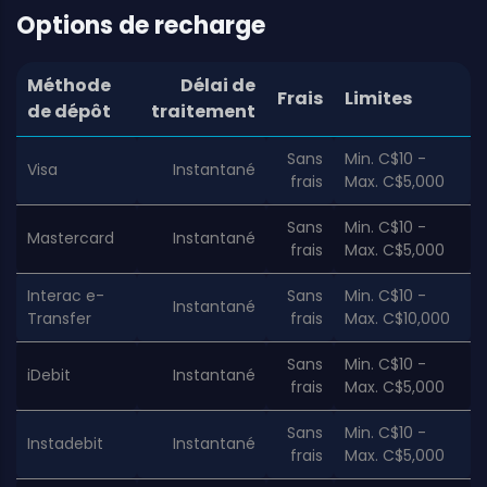
Options de recharge
Méthode
Délai de
Frais
Limites
de dépôt
traitement
Sans
Min. C$10 -
Visa
Instantané
frais
Max. C$5,000
Sans
Min. C$10 -
Mastercard
Instantané
frais
Max. C$5,000
Interac e-
Sans
Min. C$10 -
Instantané
Transfer
frais
Max. C$10,000
Sans
Min. C$10 -
iDebit
Instantané
frais
Max. C$5,000
Sans
Min. C$10 -
Instadebit
Instantané
frais
Max. C$5,000